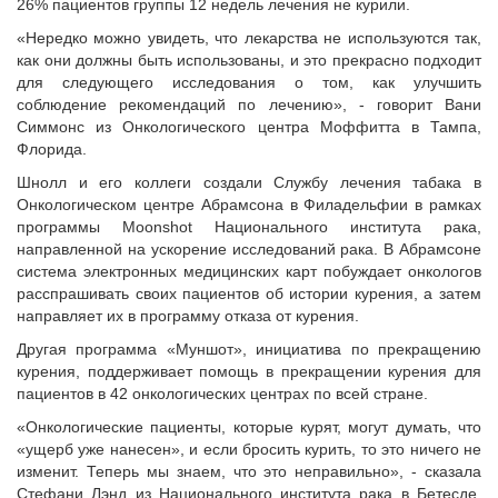
26% пациентов группы 12 недель лечения не курили.
«Нередко можно увидеть, что лекарства не используются так,
как они должны быть использованы, и это прекрасно подходит
для следующего исследования о том, как улучшить
соблюдение рекомендаций по лечению», - говорит Вани
Симмонс из Онкологического центра Моффитта в Тампа,
Флорида.
Шнолл и его коллеги создали Службу лечения табака в
Онкологическом центре Абрамсона в Филадельфии в рамках
программы Moonshot Национального института рака,
направленной на ускорение исследований рака. В Абрамсоне
система электронных медицинских карт побуждает онкологов
расспрашивать своих пациентов об истории курения, а затем
направляет их в программу отказа от курения.
Другая программа «Муншот», инициатива по прекращению
курения, поддерживает помощь в прекращении курения для
пациентов в 42 онкологических центрах по всей стране.
«Онкологические пациенты, которые курят, могут думать, что
«ущерб уже нанесен», и если бросить курить, то это ничего не
изменит. Теперь мы знаем, что это неправильно», - сказала
Стефани Лэнд из Национального института рака в Бетесде,