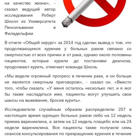
на качество жизни», -
сказал ведущий автор
исследования Роберт
Шнолл из Университета
Пенсильвании в
Филадельфии.
В отчете «Общий хирург» за 2014 год сделан вывод о том, что
продолжающееся курение у больных раком связано со
смертностью от всех причин и от рака, однако около половины
пациентов, которые курили до постановки диагноза,
продолжают курить, отмечает команда Шноль.
«Мы видели огромный прогресс в лечении рака, и он больше
не является смертным приговором», - сказал он. «Вместо
того, чтобы сказать: «У меня осталось несколько лет, и я мог
бы также насладиться ими, пациенты могут улучшить свои
шансы на выживание, бросив курить».
Исследователи случайным образом распределили 207 в
настоящее время курящих больных раком либо на 12 недель
приема варениклина, а затем на 12 недель плацебо или на 24
недели варениклина. Все пациенты также получили семь
сеансов консультирования по прекращению курения в течение