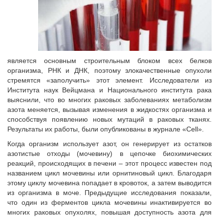
является основным строительным блоком всех белков
организма, РНК и ДНК, поэтому злокачественные опухоли
стремятся «заполучить» этот элемент. Исследователи из
Института наук Вейцмана и Национального института рака
выяснили, что во многих раковых заболеваниях метаболизм
азота меняется, вызывая изменения в жидкостях организма и
способствуя появлению новых мутаций в раковых тканях.
Результаты их работы, были опубликованы в журнале «Cell».
Когда организм использует азот, он генерирует из остатков
азотистые отходы (мочевину) в цепочке биохимических
реакций, происходящих в печени – этот процесс известен под
названием цикл мочевины или орнитиновый цикл. Благодаря
этому циклу мочевина попадает в кровоток, а затем выводится
из организма в моче. Предыдущие исследования показали,
что один из ферментов цикла мочевины инактивируется во
многих раковых опухолях, повышая доступность азота для