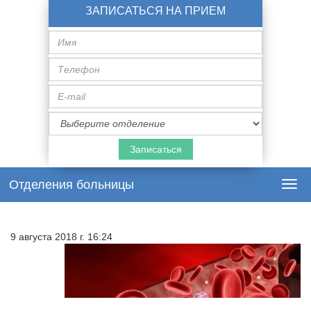
ЗАПИСАТЬСЯ НА ПРИЕМ
Имя
Телефон
E-
mail
Специализация
врача
Отделения больницы
Togg
navi
9 августа 2018 г. 16:24