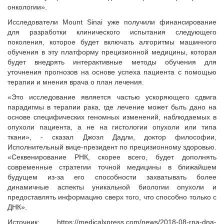
онкологии».
Исследователи Mount Sinai уже получили финансирование
для разработки клинического испытания следующего
поколения, которое будет включать алгоритмы машинного
обучения в эту платформу прецизионной медицины, которая
будет внедрять интерактивные методы обучения для
уточнения прогнозов на основе успеха пациента с помощью
терапии и мнения врача о план лечения.
«Это исследование является частью ускоряющего сдвига
парадигмы в терапии рака, где лечение может быть дано на
основе специфических геномных изменений, наблюдаемых в
опухоли пациента, а не на гистологии опухоли или типа
ткани», - сказал Джоэл Дадли, доктор философии,
Исполнительный вице-президент по прецизионному здоровью.
«Секвенирование РНК, скорее всего, будет дополнять
современные стратегии точной медицины в ближайшем
будущем из-за его способности захватывать более
динамичные аспекты уникальной биологии опухоли и
предоставлять информацию сверх того, что способно только с
ДНК».
Источник: https://medicalxpress.com/news/2018-08-rna-dna-