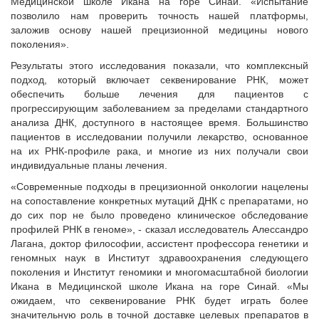
Медицинской школе Икана на горе Синай. «Испытание
позволило нам проверить точность нашей платформы,
заложив основу нашей прецизионной медицины нового
поколения».
Результаты этого исследования показали, что комплексный
подход, который включает секвенирование РНК, может
обеспечить больше лечения для пациентов с
прогрессирующим заболеванием за пределами стандартного
анализа ДНК, доступного в настоящее время. Большинство
пациентов в исследовании получили лекарство, основанное
на их РНК-профиле рака, и многие из них получали свои
индивидуальные планы лечения.
«Современные подходы в прецизионной онкологии нацелены
на сопоставление конкретных мутаций ДНК с препаратами, но
до сих пор не было проведено клиническое обследование
профилей РНК в геноме», - сказал исследователь Алессандро
Лагана, доктор философии, ассистент профессора генетики и
геномных наук в Институт здравоохранения следующего
поколения и Институт геномики и многомасштабной биологии
Икана в Медицинской школе Икана на горе Синай. «Мы
ожидаем, что секвенирование РНК будет играть более
значительную роль в точной доставке целевых препаратов в