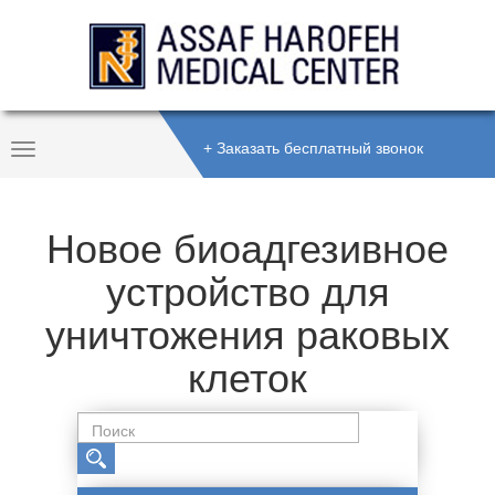
+ Заказать бесплатный звонок
Toggle
Navigation
Новое биоадгезивное
устройство для
уничтожения раковых
клеток