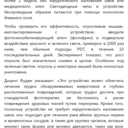
более 2 недель без хирургического наложения швов или
медицинского клея. Светодиодные чипы в устройстве
беспроводным образом питаются при помощи технологии
ближнего поля.
Чтобы проверить его эффективность, опухолевым мышам,
имплантированным с устройством, вводили
фотосенсибилизирующий агент (фотофрин) и подвергали
воздействию красного и зеленого света, примерно в 1000 раз
ниже, чем обычные подходы PDT, в течение 10
последовательных дней. Эксперимент показал, что рост
опухоли был значительно снижен в целом. Особенно под
зеленым светом, опухоль у некоторых мышей была полностью
уничтожена.
Доцент Фуджи указывает: «Это устройство может облегчить
лечение трудно обнаруживаемых микротомов и глубоко
расположенных повреждений, которые трудно достичь при
стандартной фототерапии, не беспокоясь о риске
повреждения здоровых тканей путем перегрева. Кроме того,
поскольку устройство не требует хирургического наложения
швов, оно подходит для лечения рака вблизи крупных нервов
и кровеносных сосудов, а также для хрупких органов, которые
меняют свою форму или активно двигаются, таких как мозг,