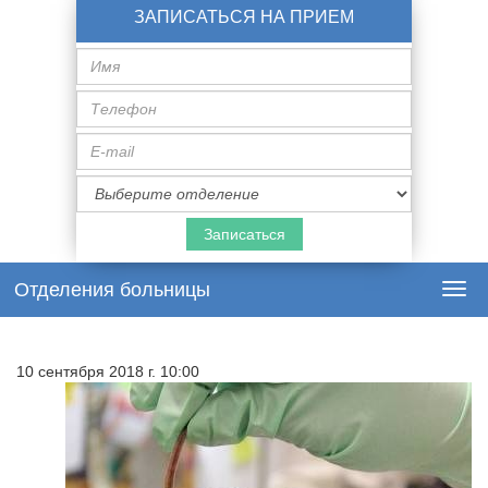
ЗАПИСАТЬСЯ НА ПРИЕМ
Имя
Телефон
E-
mail
Специализация
врача
Отделения больницы
Togg
navi
10 сентября 2018 г. 10:00