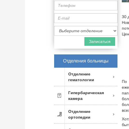
Телефон
E-
30 
mail
Нов
Специализация
пот
врача
Цен
Отделения больницы
Отделение
гематологии
По 
еже
Гипербарическая
пап
камера
бол
бол
все
Отделение
ортопедии
Хот
быт