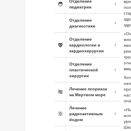
Отделение
вр
педиатрии
пол
ста
зд
Отделение
здр
диагностики
«Ох
Отделение
мно
кардиологии и
явл
кардиохирургии
рек
тре
отн
Отделение
вве
пластической
хирургии
Хот
нач
Лечение псориаза
про
на Мертвом море
нас
это
Лечение
«Ны
радиоактивным
исп
йодом
уро
Шко