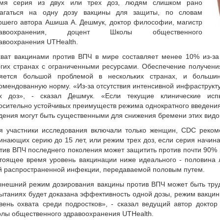
емя серия из двух или трех доз, людям слишком рано
агаться на одну дозу вакцины для защиты, по словам
ршего автора Ашиша А. Дешмук, доктор философии, магистр
равоохранения, доцент Школы общественного
авоохранения UTHealth.
ват вакцинами против ВПЧ в мире составляет менее 10% из-за 
гих странах с ограниченными ресурсами. Обеспечение получени
яется большой проблемой в нескольких странах, и большин
омендованную норму. «Из-за отсутствия интенсивной инфраструкт
х доз», - сказал Дешмук. «Если текущие клинические испы
осительно устойчивых преимуществ режима однократного введения,
дения могут быть существенными для снижения бремени этих видов
я участники исследования включали только женщин, CDC рекоме
инающих серию до 15 лет, или режим трех доз, если серия начинае
тив ВПЧ последнего поколения может защитить против почти 90% 
тоящее время уровень вакцинации ниже идеального - половина
й распространенной инфекции, передаваемой половым путем.
нешний режим дозирования вакцины против ВПЧ может быть тру
ытаниях будет доказана эффективность одной дозы, режим вакцин
вень охвата среди подростков», - сказал ведущий автор докто
лы общественного здравоохранения UTHealth.