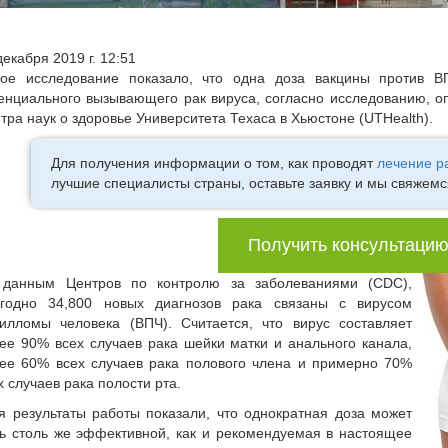
декабря 2019 г. 12:51
ое исследование показало, что одна доза вакцины против 
енциального вызывающего рак вируса, согласно исследованию, о
тра наук о здоровье Университета Техаса в Хьюстоне (UTHealth).
Для получения информации о том, как проводят
лечение р
лучшие специалисты страны, оставьте заявку и мы свяжем
Получить консультаци
данным Центров по контролю за заболеваниями (CDC),
годно 34,800 новых диагнозов рака связаны с вирусом
илломы человека (ВПЧ). Считается, что вирус составляет
ее 90% всех случаев рака шейки матки и анального канала,
ее 60% всех случаев рака полового члена и примерно 70%
х случаев рака полости рта.
я результаты работы показали, что однократная доза может
ь столь же эффективной, как и рекомендуемая в настоящее