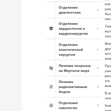
кле
Отделение
рак
диагностики
бы
нас
Отделение
Тем
кардиологии и
мут
кардиохирургии
пон
Впе
Отделение
дру
пластической
кот
хирургии
зах
Лечение псориаза
Про
на Мертвом море
уни
рас
это
Лечение
выж
радиоактивным
йодом
В и
чел
Отделение
Ком
онкологии
изм