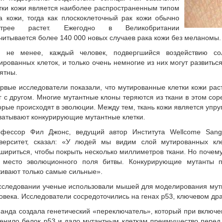
тки кожи является наиболее распространенным типом
а кожи, тогда как плоскоклеточный рак кожи обычно
стрее растет. Ежегодно в Великобритании
читывается более 140 000 новых случаев рака кожи без меланомы.
 не менее, каждый человек, подвергшийся воздействию со
ированных клеток, и только очень немногие из них могут развитьс
ятны.
рвые исследователи показали, что мутированные клетки кожи раст
г с другом. Многие мутантные клоны теряются из ткани в этом со
орые происходят в эволюции. Между тем, ткань кожи является упру
ватывают конкурирующие мутантные клетки.
фессор Фил Джонс, ведущий автор Института Wellcome Sang
верситет, сказал: «У людей мы видим слой мутированных кле
шириться, чтобы покрыть несколько миллиметров ткани. Но почему
 место эволюционного поля битвы. Конкурирующие мутанты п
ивают только самые сильные».
сследовании ученые использовали мышей для моделирования мут
овека. Исследователи сосредоточились на генах p53, ключевом др
анда создала генетический «переключатель», который при включе
енило белок p53 и дало мутантным клеткам преимущество перед