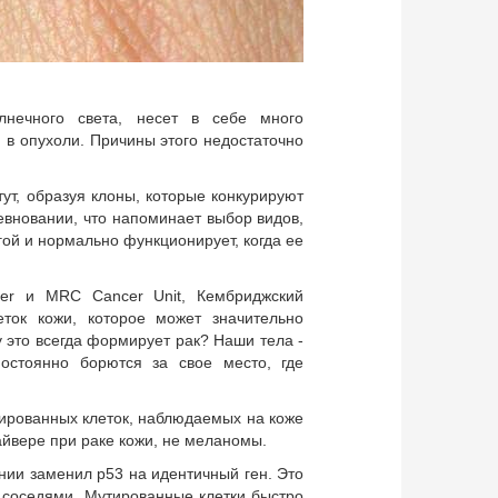
лнечного света, несет в себе много
я в опухоли. Причины этого недостаточно
ут, образуя клоны, которые конкурируют
ревновании, что напоминает выбор видов,
гой и нормально функционирует, когда ее
er и MRC Cancer Unit, Кембриджский
ток кожи, которое может значительно
 это всегда формирует рак? Наши тела -
остоянно борются за свое место, где
ированных клеток, наблюдаемых на коже
айвере при раке кожи, не меланомы.
нии заменил p53 на идентичный ген. Это
 соседями. Мутированные клетки быстро