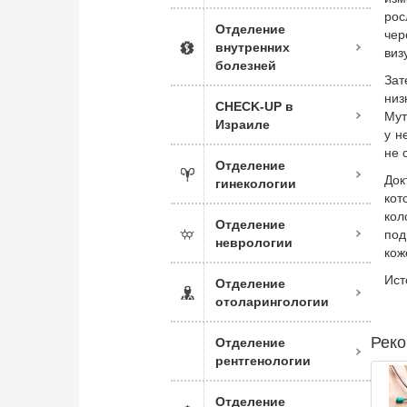
рос
Отделение
чер
внутренних
виз
болезней
Зат
низ
CHECK-UP в
Мут
Израиле
у н
не 
Отделение
Док
гинекологии
кот
кол
Отделение
под
неврологии
кож
Ист
Отделение
отоларингологии
Реко
Отделение
рентгенологии
Отделение