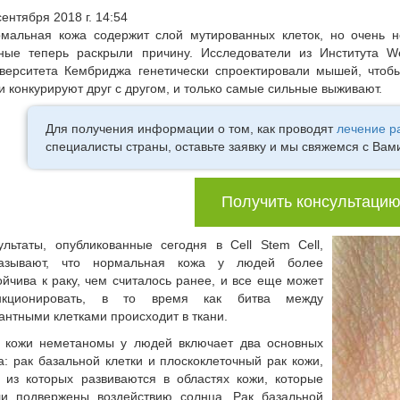
сентября 2018 г. 14:54
мальная кожа содержит слой мутированных клеток, но очень 
ные теперь раскрыли причину. Исследователи из Института W
верситета Кембриджа генетически спроектировали мышей, чтобы 
и конкурируют друг с другом, и только самые сильные выживают.
Для получения информации о том, как проводят
лечение р
специалисты страны, оставьте заявку и мы свяжемся с Вам
Получить консультаци
ультаты, опубликованные сегодня в Cell Stem Cell,
казывают, что нормальная кожа у людей более
ойчива к раку, чем считалось ранее, и все еще может
нкционировать, в то время как битва между
антными клетками происходит в ткани.
 кожи неметаномы у людей включает два основных
а: рак базальной клетки и плоскоклеточный рак кожи,
 из которых развиваются в областях кожи, которые
и подвержены воздействию солнца. Рак базальной