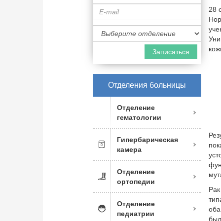
E-
28 
mail
Нор
Специализация
уче
врача
Уни
кож
Отделения больницы
Отделение
гематологии
Рез
Гипербарическая
по
камера
уст
фу
Отделение
мут
ортопедии
Рак
тип
Отделение
оба
педиатрии
был