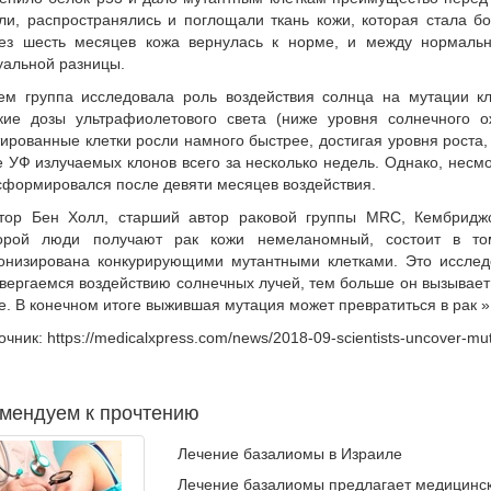
ли, распространялись и поглощали ткань кожи, которая стала б
ез шесть месяцев кожа вернулась к норме, и между нормаль
уальной разницы.
ем группа исследовала роль воздействия солнца на мутации кл
кие дозы ультрафиолетового света (ниже уровня солнечного 
ированные клетки росли намного быстрее, достигая уровня роста
е УФ излучаемых клонов всего за несколько недель. Однако, несм
сформировался после девяти месяцев воздействия.
тор Бен Холл, старший автор раковой группы MRC, Кембриджс
орой люди получают рак кожи немеланомный, состоит в то
онизирована конкурирующими мутантными клетками. Это исслед
вергаемся воздействию солнечных лучей, тем больше он вызывает
е. В конечном итоге выжившая мутация может превратиться в рак »
очник: https://medicalxpress.com/news/2018-09-scientists-uncover-muta
мендуем к прочтению
Лечение базалиомы в Израиле
Лечение базалиомы предлагает медицинск