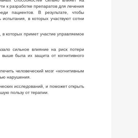
ивных способностей сильно влияет на
ути к разработке препаратов для лечения
реди пациентов. В результате, чтобы
 испытания, в которых участвуют сотни
 в которых примет участие управляемое
азало сильное влияние на риск потери
 выше была их защита от когнитивного
спечить человеческий мозг «когнитивным
нью нарушения.
ческих исследований, и поможет открыть
шую пользу от терапии.