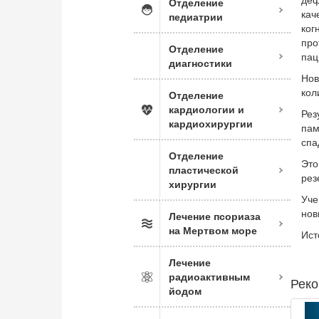
деф
Отделение
кач
педиатрии
ког
про
Отделение
пац
диагностики
Нов
кол
Отделение
кардиологии и
Рез
кардиохирургии
пам
спа
Отделение
Это
пластической
рез
хирургии
Уче
нов
Лечение псориаза
на Мертвом море
Ист
Лечение
радиоактивным
Реко
йодом