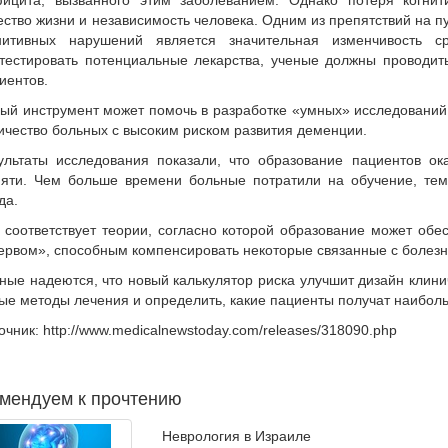
ицита, вызванного этим заболеванием. Однако потеря когнит
ество жизни и независимость человека. Одним из препятствий на п
нитивных нарушений является значительная изменчивость с
тестировать потенциальные лекарства, ученые должны проводить
иентов.
ый инструмент может помочь в разработке «умных» исследований,
ичество больных с высоким риском развития деменции.
ультаты исследования показали, что образование пациентов ок
яти. Чем больше времени больные потратили на обучение, тем
да.
 соответствует теории, согласно которой образование может обе
ервом», способным компенсировать некоторые связанные с болез
ные надеются, что новый калькулятор риска улучшит дизайн клини
ые методы лечения и определить, какие пациенты получат наиболь
очник: http://www.medicalnewstoday.com/releases/318090.php
мендуем к прочтению
Неврология в Израиле