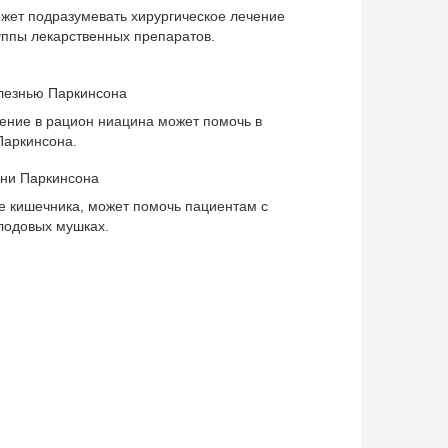
жет подразумевать хирургическое лечение
уппы лекарственных препаратов.
лезнью Паркинсона
ение в рацион ниацина может помочь в
Паркинсона.
зни Паркинсона
е кишечника, может помочь пациентам с
лодовых мушках.