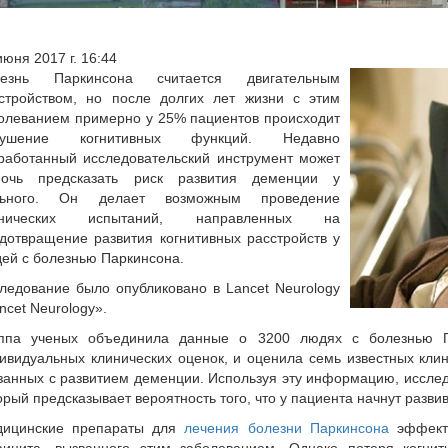
июня 2017 г. 16:44
лезнь Паркинсона считается двигательным
стройством, но после долгих лет жизни с этим
олеванием примерно у 25% пациентов происходит
рушение когнитивных функций. Недавно
работанный исследовательский инструмент может
мочь предсказать риск развития деменции у
льного. Он делает возможным проведение
инических испытаний, направленных на
дотвращение развития когнитивных расстройств у
ей с болезнью Паркинсона.
ледование было опубликовано в Lancet Neurology
ncet Neurology».
ппа ученых объединила данные о 3200 людях с болезнью П
ивидуальных клинических оценок, и оценила семь известных клин
занных с развитием деменции. Используя эту информацию, исслед
орый предсказывает вероятность того, что у пациента начнут разв
дицинские препараты для
лечения болезни Паркинсона
эффекти