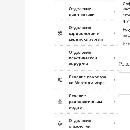
Инф
Отделение
час
диагностики
слу
гру
Отделение
Рез
кардиологии и
пац
кардиохирургии
Ист
Отделение
пластической
Реко
хирургии
Лечение псориаза
на Мертвом море
Лечение
радиоактивным
йодом
Отделение
онкологии