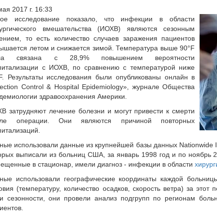
мая 2017 г. 16:33
вое исследование показало, что инфекции в области
ургического вмешательства (ИОХВ) являются сезонным
ением, то есть количество случаев заражения пациентов
ышается летом и снижается зимой. Температура выше 90°F
ла связана с 28,9% повышением вероятности
питализации с ИОХВ, по сравнению с температурой ниже
F. Результаты исследования были опубликованы онлайн в
fection Control & Hospital Epidemiology», журнале Общества
демиологии здравоохранения Америки.
В затрудняют лечение болезни и могут привести к смерти
сле операции. Они являются причиной повторных
питализаций.
ные использовали данные из крупнейшей базы данных Nationwide I
орых выписали из больниц США, за январь 1998 год и по ноябрь 2
ещенные в стационар, имели диагноз - инфекции в области
хирург
ные использовали географические координаты каждой больниц
овия (температуру, количество осадков, скорость ветра) за этот
и сезонности, они провели анализ подгрупп по регионам больн
иентов.