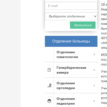
E-
18 
mail
Но
Специализация
хир
врача
явл
пов
бы
гос
40°
Отделения больницы
«In
эпи
Отделение
ИОХ
гематологии
по
гос
Гипербарическая
Уче
камера
кот
пом
Отделение
ортопедии
Уче
усл
рол
Отделение
пац
педиатрии