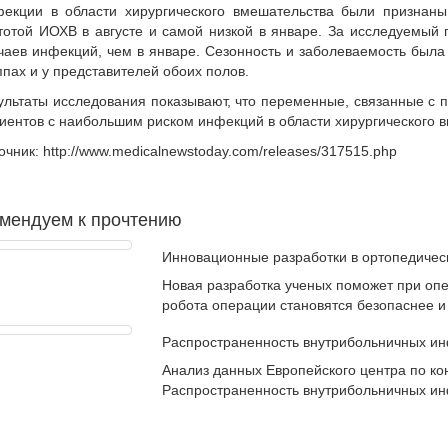
екции в области хирургического вмешательства были признан
тотой ИОХВ в августе и самой низкой в январе. За исследуемый 
чаев инфекций, чем в январе. Сезонность и заболеваемость была 
ппах и у представителей обоих полов.
ультаты исследования показывают, что переменные, связанные с 
иентов с наибольшим риском инфекций в области хирургического 
очник: http://www.medicalnewstoday.com/releases/317515.php
мендуем к прочтению
Инновационные разработки в ортопедичес
Новая разработка ученых поможет при оп
робота операции становятся безопаснее 
Распространенность внутрибольничных инф
Анализ данных Европейского центра по ко
Распространенность внутрибольничных инф