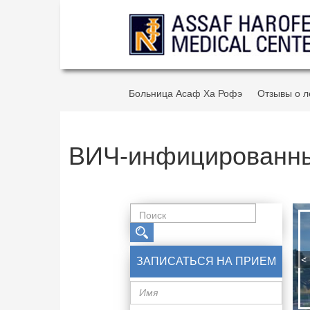
Больница Асаф Ха Рофэ
Отзывы о л
ВИЧ-инфицированные
МЫ РАБОТАЕМ,
ВЫ БЫЛИ ЗДО
<
ЗАПИСАТЬСЯ НА ПРИЕМ
СЧАСТЛИВЫ!
Имя