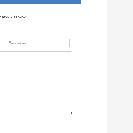
латный звонок
Ваш
email