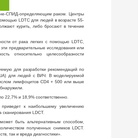
ю
м не-СПИД-определяющим раком. Центры
с помощью LDTC для людей в возрасте 55-
олжают курить, либо бросают в течение
ности от рака легких с помощью LDTC,
 эти предварительные исследования или
ость относительно целесообразности
зуемую для разработки рекомендаций по
ША) для людей с ВИЧ. В моделируемой
числом лимфоцитов CD4 + 500 или выше
обнаружили.
о 22,7% и 18,9% соответственно.
 приведет к наибольшему увеличению
а сканирования LDCT.
 может быть альтернативным способом,
количеством полученных снимков LDCT.
в, так и вреда диагностики».