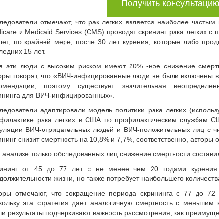
Получить консультаци
ледователи отмечают, что рак легких является наиболее часты
icare и Medicaid Services (CMS) проводят скрининг рака легких 
лет, по крайней мере, после 30 лет курения, которые либо прод
ледних 15 лет.
я эти люди с высоким риском имеют 20% -ное снижение смерт
оры говорят, что «ВИЧ-инфицированные люди не были включены в
омендации, поэтому существует значительная неопределенн
ининга для ВИЧ-инфицированных».
ледователи адаптировали модель политики рака легких (исполь
филактике рака легких в США по профилактическим службам С
уляции ВИЧ-отрицательных людей и ВИЧ-положительных лиц с 
ининг снизит смертность на 10,8% и 7,7%, соответственно, авторы 
 анализе только обследованных лиц снижение смертности составил
ининг от 45 до 77 лет с не менее чем 20 годами курения
должительности жизни, но также потребует наибольшего количеств
оры отмечают, что сокращение периода скрининга с 77 до 72
кольку эта стратегия дает аналогичную смертность с меньшим 
и результаты подчеркивают важность рассмотрения, как преимущест