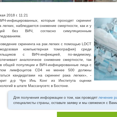
мая 2018 г. 11:21
ИЧ-инфицированных, которые проходят скрининг
а легких, наблюдается снижение смертности, как и у
дей без ВИЧ, согласно симуляционным
ледованиям.
оведение скрининга на рак легких с помощью LDCT
изкодозовая компьютерная томография) среди
рильщиков с ВИЧ-инфекцией, по-видимому,
спечивает аналогичное снижение смертности, так
 в общей популяции и ВИЧ-инфицированные лица с
слом лимфоцитов CD4 не менее 500 должны
таться кандидатами на скрининг рака легких», -
ворит д-р Чун Инь Конг из Института оценки
нологий в штате Массачусетс в Бостоне.
Для получения информации о том, как проводят
лечение р
специалисты страны, оставьте заявку и мы свяжемся с Вам