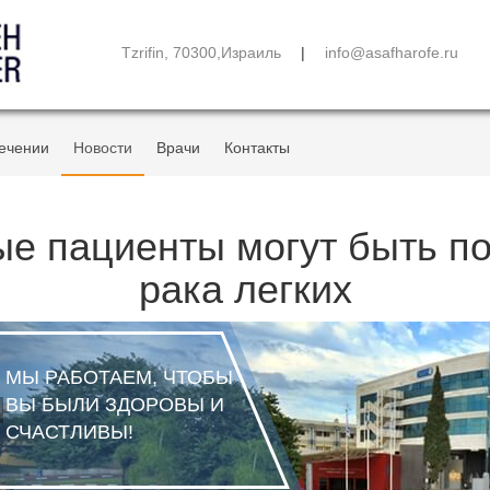
Tzrifin, 70300,Израиль
|
info@asafharofe.ru
ечении
Новости
Врачи
Контакты
 пациенты могут быть по
рака легких
 ЧТОБЫ
РОВЫ И