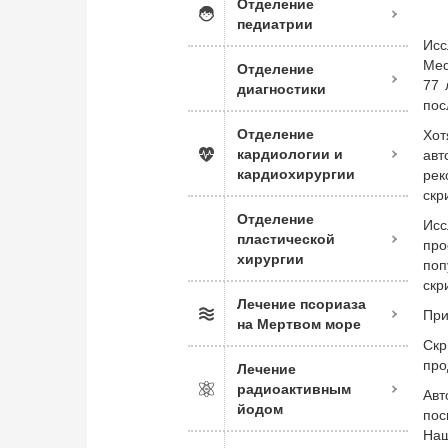
Отделение
педиатрии
Исс
Med
Отделение
77 
диагностики
пос
Отделение
Хот
кардиологии и
авт
кардиохирургии
рек
скр
Отделение
Исс
пластической
про
хирургии
поп
скр
Лечение псориаза
При
на Мертвом море
Скр
про
Лечение
радиоактивным
Авт
йодом
пос
Наш