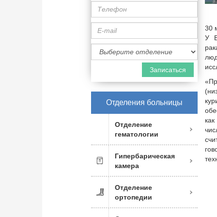
Телефон
E-
30 
mail
У В
Специализация
рак
врача
лю
исс
«Пр
(н
ку
Отделения больницы
обе
как
Отделение
чи
гематологии
счи
го
Гипербарическая
тех
камера
Отделение
ортопедии