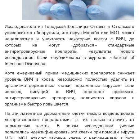
Исследователи из Городской больницы Оттавы и Оттавского
университета обнаружили, что вирус Мараба или MG1 может
нацеливаться и уничтожать некоторые клетки с ВИЧ, до
которых не могут «добраться» стандартные
антиретровирусные препараты. Результаты нового
исследования были опубликованы в журнале «Journal of
Infectious Diseases».
Хотя ежедневный прием медицинских препаратов снижает
уровень ВИЧ в крови, невозможно полностью удалить из
организма дормантные клетки, пораженные вирусом. Если
человек, живущий с ВИЧ, перестает принимать
антиретровирусные препараты, количество вирусов в
организме быстро повышается.
На эти латентные дормантные клетки тяжело воздействовать
лекарственными препаратами, т.к. их нельзя отличить от
нормальных клеток. В новом исследовании ученые
попытались идентифицировать эти клетки при помощи вируса
MG1. MG1 атакует раковые клетки с нарушениями в пути