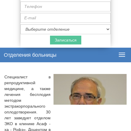
Телефон
E-
mail
Специализация
врача
Отделения больницы
Togg
navi
Специалист в
репродуктивной
медицине, а также
лечения бесплодия
методом
экстракорпорального
оплодотворения. 30
лет заведует отделом
ЭКО в клинике Асаф -
ха - Рофэ». Доцентом в