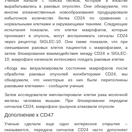
Ученые начали с поиска белков, которые в избытке
вырабатывались в раковых опухолях. Они обнаружили, что
многие злокачественные новообразования продуцировали
избыточное количество белка CD24 по сравнению с
нормальными клетками и окружающими тканями. Следующие
испытания показали, что клетки макрофагов, которые
проникают в опухоль, могут воспринимать сигналы CD24
через рецептор SIGLEC-10. Они также показали, что при
смешивании раковых клеток пациентов с макрофагами, а
затем блокировании взаимодействия между CD24 и SIGLEC-
10, макрофаги начинали интенсивно поедать раковые клетки.
«Когда мы визуализировали состояние макрофагов после
обработки раковых опухолей ингибиторами CD24, мы
обнаружили, что некоторые из них были переполнены
раковыми клетками» - сообщили ученые.
Затем исследователи имплантировали клетки рака молочной
железы человека мышам. При блокировании передачи
сигналов CD24, макрофаги грызунов атаковали опухоли.
Дополнение к CD47
Ученые сделали еще одно интересное открытие –
оказывается, передача сигналов CD24 часто дополняет