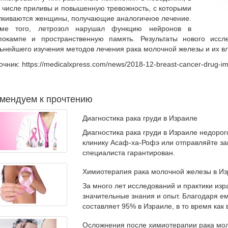
 числе приливы и повышенную тревожность, с которыми
лкиваются женщины, получающие аналогичное лечение.
оме того, летрозол нарушал функцию нейронов в
покампе и пространственную память. Результаты нового иссл
ьнейшего изучения методов лечения рака молочной железы и их вл
очник: https://medicalxpress.com/news/2018-12-breast-cancer-drug-im
мендуем к прочтению
Диагностика рака груди в Израиле
Диагностика рака груди в Израиле недорог
клинику Асаф-ха-Рофэ или отправляйте за
специалиста гарантирован.
Химиотерапия рака молочной железы в Из
За много лет исследований и практики из
значительные знания и опыт. Благодаря е
составляет 95% в Израиле, в то время как 
Осложнения после химиотерапии рака мо