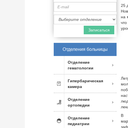
E-
25 
mail
Нов
Специализация
на 
врача
что
уро
Отделения больницы
Отделение
гематологии
Лет
Гипербарическая
мол
камера
поб
нас
Отделение
люд
ортопедии
лек
В 
Отделение
ма
педиатрии
заф