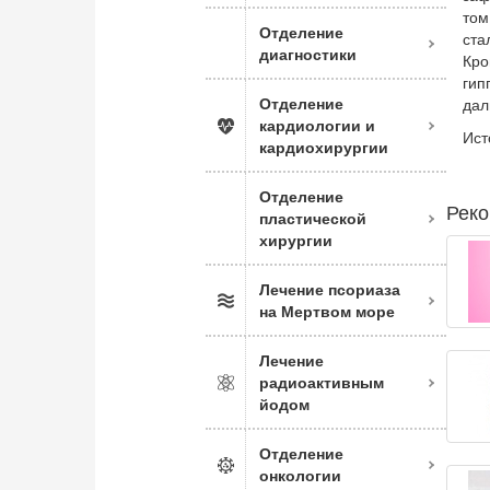
том
Отделение
ста
диагностики
Кр
гип
Отделение
дал
кардиологии и
Ист
кардиохирургии
Отделение
Реко
пластической
хирургии
Лечение псориаза
на Мертвом море
Лечение
радиоактивным
йодом
Отделение
онкологии