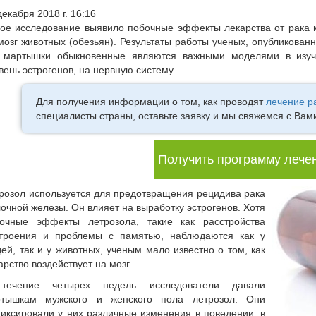
декабря 2018 г. 16:16
ое исследование выявило побочные эффекты лекарства от рака 
мозг животных (обезьян). Результаты работы ученых, опубликован
 мартышки обыкновенные являются важными моделями в изуч
вень эстрогенов, на нервную систему.
Для получения информации о том, как проводят
лечение р
специалисты страны, оставьте заявку и мы свяжемся с Вам
Получить программу лече
розол используется для предотвращения рецидива рака
очной железы. Он влияет на выработку эстрогенов. Хотя
очные эффекты летрозола, такие как расстройства
троения и проблемы с памятью, наблюдаются как у
ей, так и у животных, ученым мало известно о том, как
арство воздействует на мозг.
течение четырех недель исследователи давали
ртышкам мужского и женского пола летрозол. Они
иксировали у них различные изменения в поведении, в