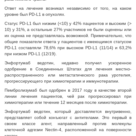
Ответ на лечение возникал независимо от того, на каком
уровне был PD-L1 в опухолях.
Статус PD-L1 был низким (<10) у 42% пациентов и высоким (>
10) у 31%, а остальные 27% участников не были оценены или
их оценка не представлялась возможной. Примечательно, что
общие показатели ответа у пациентов с имеющимся статусом
PD-L1 составляли 78,6% при высоком PD-L1 (11/14) и 63,2%
при низком PD-L1 (12/19).
Энфортумаб ведотин, недавно получил ускоренное
одобрение в Соединенных Штатах для лечения местно-
распространенного или метастатического рака уротелия,
прогрессирующего при химиотерапии и иммунотерапии.
Пембролизумаб был одобрен в 2017 году в качестве второй
линии лечения пациентов, чей рак прогрессировал при
химиотерапии или течение 12 месяцев после химиотерапии.
Энфортумаб ведотин, который доставляется внутривенно,
представляет собой конъюгат с антителами. Это первый в
своем классе агент, направленный против молекулы
клеточной адгезии Nectin-4, расположенной на поверхности
клеток.