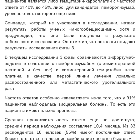
пациентов является либо гемцитабин-карбоплатин с частотой
ответа от 40% до 45%, либо, для кандидатов, пембролизумаб,
уровень ответа которого еще ниже.
Сонпавде, который не участвовал в исследовании, назвал
результаты работы ученых «многообещающими», хотя и
предупредил, что они были получены в результате
небольшого исследования. Он отметил, что онкологи ожидают
результаты исследования фазы 3.
В текущем исследовании 3 фазы сравниваются энфортумаб-
ведотин в сочетании с пембролизумабом (с химиотерапией
платиной и без нее) и химиотерапией гемцитабин плюс
платина в качестве первой линии лечения локально
распространенного или метастатического уротелиального
рака.
Частота ответов особенно «впечатляет» из-за того, что у 91%
пациентов наблюдалась висцеральная болезнь. То есть эти
пациенты имеют плохие прогнозы.
Средняя продолжительность ответа еще не достигнута;
средний период наблюдения составляет 10,4 месяца. Из 33
респондентов 18 человек (55%) имеют постоянный ответ.
Кроме того, ответ на лечение комбинации является быстрым.