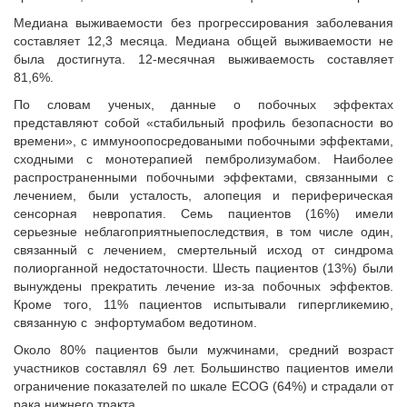
Медиана выживаемости без прогрессирования заболевания
составляет 12,3 месяца. Медиана общей выживаемости не
была достигнута. 12-месячная выживаемость составляет
81,6%.
По словам ученых, данные о побочных эффектах
представляют собой «стабильный профиль безопасности во
времени», с иммуноопосредоваными побочными эффектами,
сходными с монотерапией пембролизумабом. Наиболее
распространенными побочными эффектами, связанными с
лечением, были усталость, алопеция и периферическая
сенсорная невропатия. Семь пациентов (16%) имели
серьезные неблагоприятныепоследствия, в том числе один,
связанный с лечением, смертельный исход от синдрома
полиорганной недостаточности. Шесть пациентов (13%) были
вынуждены прекратить лечение из-за побочных эффектов.
Кроме того, 11% пациентов испытывали гипергликемию,
связанную с энфортумабом ведотином.
Около 80% пациентов были мужчинами, средний возраст
участников составлял 69 лет. Большинство пациентов имели
ограничение показателей по шкале ECOG (64%) и страдали от
рака нижнего тракта.