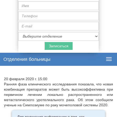
Имя
Телефон
E-
mail
Специализация
врача
Отделения больницы
Togg
navi
20 февраля 2020 г. 15:00
Ранняя фаза клинического исследования показала, что новая
комбинация препаратов может быть высокоэффективна при
первичном лечении локально распространенного или
метастатического уротелиального рака. Об этом сообщили
ученые на Симпозиуме по раку мочеполовой системы 2020.
Для получения информации о том, как