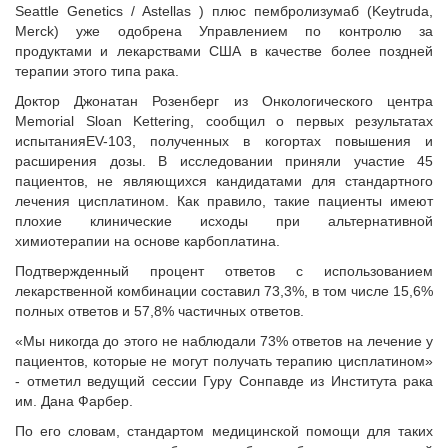
Seattle Genetics / Astellas ) плюс пембролизумаб (Keytruda,
Merck) уже одобрена Управлением по контролю за
продуктами и лекарствами США в качестве более поздней
терапии этого типа рака.
Доктор Джонатан Розенберг из Онкологического центра
Memorial Sloan Kettering, сообщил о первых результатах
испытанияEV-103, полученных в когортах повышения и
расширения дозы. В исследовании приняли участие 45
пациентов, не являющихся кандидатами для стандартного
лечения цисплатином. Как правило, такие пациенты имеют
плохие клинические исходы при альтернативной
химиотерапии на основе карбоплатина.
Подтвержденный процент ответов с использованием
лекарственной комбинации составил 73,3%, в том числе 15,6%
полных ответов и 57,8% частичных ответов.
«Мы никогда до этого не наблюдали 73% ответов на лечение у
пациентов, которые не могут получать терапию цисплатином»
- отметил ведущий сессии Гуру Сонпавде из Института рака
им. Дана Фарбер.
По его словам, стандартом медицинской помощи для таких