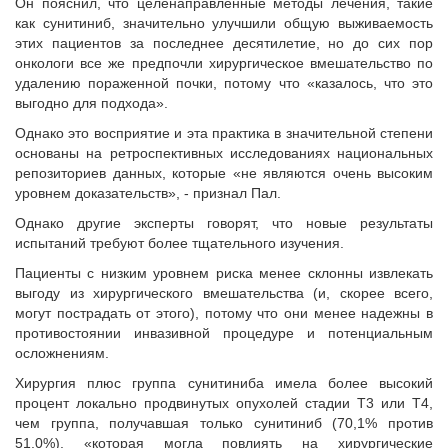
Он пояснил, что целенаправленные методы лечения, такие
как сунитиниб, значительно улучшили общую выживаемость
этих пациентов за последнее десятилетие, но до сих пор
онкологи все же предпочли хирургическое вмешательство по
удалению пораженной почки, потому что «казалось, что это
выгодно для подхода».
Однако это восприятие и эта практика в значительной степени
основаны на ретроспективных исследованиях национальных
репозиториев данных, которые «не являются очень высоким
уровнем доказательств», - признал Пал.
Однако другие эксперты говорят, что новые результаты
испытаний требуют более тщательного изучения.
Пациенты с низким уровнем риска менее склонны извлекать
выгоду из хирургического вмешательства (и, скорее всего,
могут пострадать от этого), потому что они менее надежны в
противостоянии инвазивной процедуре и потенциальным
осложнениям.
Хирургия плюс группа сунитиниба имела более высокий
процент локально продвинутых опухолей стадии Т3 или Т4,
чем группа, получавшая только сунитиниб (70,1% против
51,0%), «которая могла повлиять на хирургические